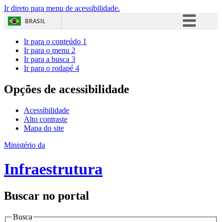
Ir direto para menu de acessibilidade.
BRASIL
Simplifique!
Ir para o conteúdo
1
Ir para o menu
2
Comunica BR
Ir para a busca
3
Ir para o rodapé
4
Participe
Acesso à informação
Opções de acessibilidade
Legislação
Acessibilidade
Canais
Alto contraste
Mapa do site
Ministério da
Infraestrutura
Buscar no portal
Busca