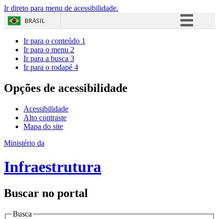
Ir direto para menu de acessibilidade.
BRASIL
Simplifique!
Ir para o conteúdo
1
Ir para o menu
2
Comunica BR
Ir para a busca
3
Ir para o rodapé
4
Participe
Acesso à informação
Opções de acessibilidade
Legislação
Acessibilidade
Canais
Alto contraste
Mapa do site
Ministério da
Infraestrutura
Buscar no portal
Busca