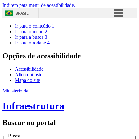
Ir direto para menu de acessibilidade.
BRASIL
Simplifique!
Ir para o conteúdo
1
Ir para o menu
2
Comunica BR
Ir para a busca
3
Ir para o rodapé
4
Participe
Acesso à informação
Opções de acessibilidade
Legislação
Acessibilidade
Canais
Alto contraste
Mapa do site
Ministério da
Infraestrutura
Buscar no portal
Busca