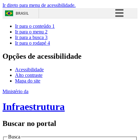
Ir direto para menu de acessibilidade.
BRASIL
Simplifique!
Ir para o conteúdo
1
Ir para o menu
2
Comunica BR
Ir para a busca
3
Ir para o rodapé
4
Participe
Acesso à informação
Opções de acessibilidade
Legislação
Acessibilidade
Canais
Alto contraste
Mapa do site
Ministério da
Infraestrutura
Buscar no portal
Busca