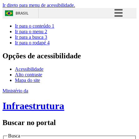
Ir direto para menu de acessibilidade.
BRASIL
Simplifique!
Ir para o conteúdo
1
Ir para o menu
2
Comunica BR
Ir para a busca
3
Ir para o rodapé
4
Participe
Acesso à informação
Opções de acessibilidade
Legislação
Acessibilidade
Canais
Alto contraste
Mapa do site
Ministério da
Infraestrutura
Buscar no portal
Busca