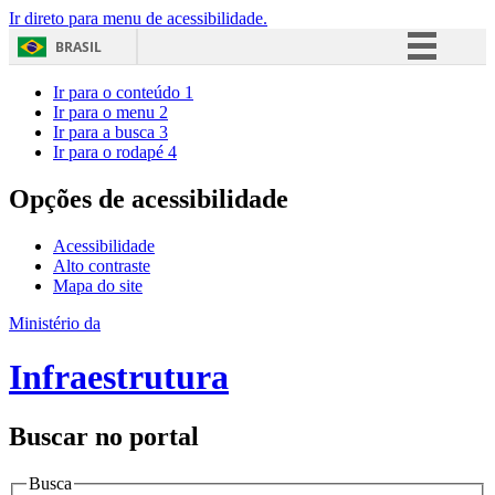
Ir direto para menu de acessibilidade.
BRASIL
Simplifique!
Ir para o conteúdo
1
Ir para o menu
2
Comunica BR
Ir para a busca
3
Ir para o rodapé
4
Participe
Acesso à informação
Opções de acessibilidade
Legislação
Acessibilidade
Canais
Alto contraste
Mapa do site
Ministério da
Infraestrutura
Buscar no portal
Busca