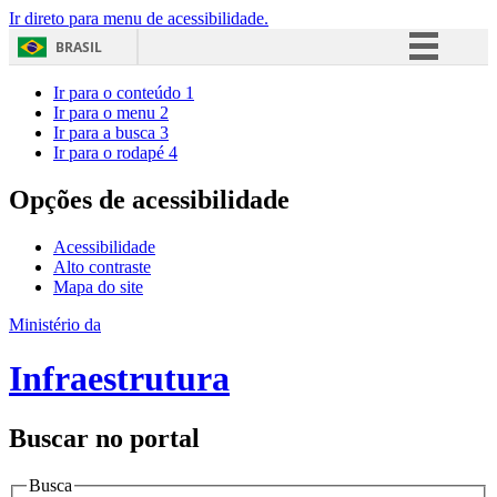
Ir direto para menu de acessibilidade.
BRASIL
Simplifique!
Ir para o conteúdo
1
Ir para o menu
2
Comunica BR
Ir para a busca
3
Ir para o rodapé
4
Participe
Acesso à informação
Opções de acessibilidade
Legislação
Acessibilidade
Canais
Alto contraste
Mapa do site
Ministério da
Infraestrutura
Buscar no portal
Busca