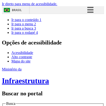
Ir direto para menu de acessibilidade.
BRASIL
Simplifique!
Ir para o conteúdo
1
Ir para o menu
2
Comunica BR
Ir para a busca
3
Ir para o rodapé
4
Participe
Acesso à informação
Opções de acessibilidade
Legislação
Acessibilidade
Canais
Alto contraste
Mapa do site
Ministério da
Infraestrutura
Buscar no portal
Busca