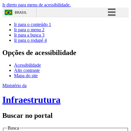
Ir direto para menu de acessibilidade.
BRASIL
Simplifique!
Ir para o conteúdo
1
Ir para o menu
2
Comunica BR
Ir para a busca
3
Ir para o rodapé
4
Participe
Acesso à informação
Opções de acessibilidade
Legislação
Acessibilidade
Canais
Alto contraste
Mapa do site
Ministério da
Infraestrutura
Buscar no portal
Busca