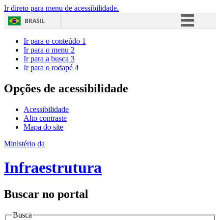
Ir direto para menu de acessibilidade.
BRASIL
Simplifique!
Ir para o conteúdo
1
Ir para o menu
2
Comunica BR
Ir para a busca
3
Ir para o rodapé
4
Participe
Acesso à informação
Opções de acessibilidade
Legislação
Acessibilidade
Canais
Alto contraste
Mapa do site
Ministério da
Infraestrutura
Buscar no portal
Busca