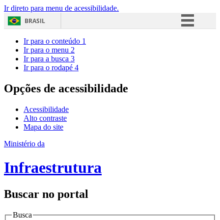
Ir direto para menu de acessibilidade.
BRASIL
Simplifique!
Ir para o conteúdo
1
Ir para o menu
2
Comunica BR
Ir para a busca
3
Ir para o rodapé
4
Participe
Acesso à informação
Opções de acessibilidade
Legislação
Acessibilidade
Canais
Alto contraste
Mapa do site
Ministério da
Infraestrutura
Buscar no portal
Busca