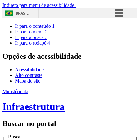
Ir direto para menu de acessibilidade.
BRASIL
Simplifique!
Ir para o conteúdo
1
Ir para o menu
2
Comunica BR
Ir para a busca
3
Ir para o rodapé
4
Participe
Acesso à informação
Opções de acessibilidade
Legislação
Acessibilidade
Canais
Alto contraste
Mapa do site
Ministério da
Infraestrutura
Buscar no portal
Busca