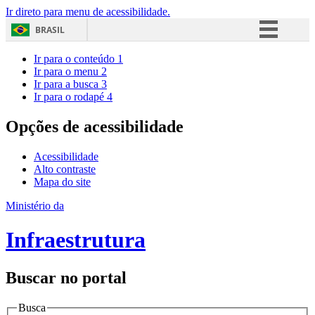
Ir direto para menu de acessibilidade.
BRASIL
Simplifique!
Ir para o conteúdo
1
Ir para o menu
2
Comunica BR
Ir para a busca
3
Ir para o rodapé
4
Participe
Acesso à informação
Opções de acessibilidade
Legislação
Acessibilidade
Canais
Alto contraste
Mapa do site
Ministério da
Infraestrutura
Buscar no portal
Busca