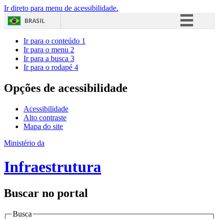
Ir direto para menu de acessibilidade.
BRASIL
Simplifique!
Ir para o conteúdo
1
Ir para o menu
2
Comunica BR
Ir para a busca
3
Ir para o rodapé
4
Participe
Acesso à informação
Opções de acessibilidade
Legislação
Acessibilidade
Canais
Alto contraste
Mapa do site
Ministério da
Infraestrutura
Buscar no portal
Busca