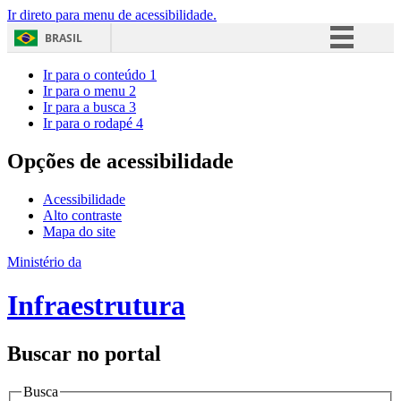
Ir direto para menu de acessibilidade.
BRASIL
Simplifique!
Ir para o conteúdo
1
Ir para o menu
2
Comunica BR
Ir para a busca
3
Ir para o rodapé
4
Participe
Acesso à informação
Opções de acessibilidade
Legislação
Acessibilidade
Canais
Alto contraste
Mapa do site
Ministério da
Infraestrutura
Buscar no portal
Busca