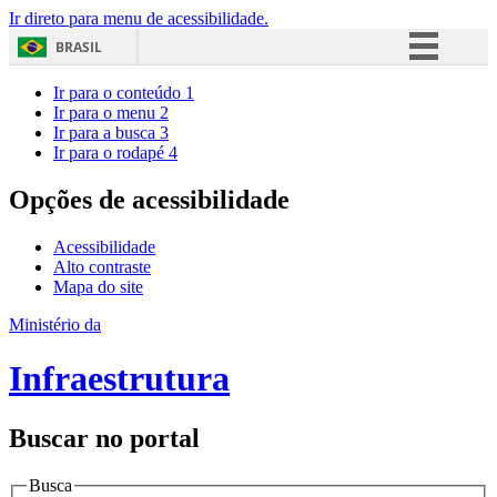
Ir direto para menu de acessibilidade.
BRASIL
Simplifique!
Ir para o conteúdo
1
Ir para o menu
2
Comunica BR
Ir para a busca
3
Ir para o rodapé
4
Participe
Acesso à informação
Opções de acessibilidade
Legislação
Acessibilidade
Canais
Alto contraste
Mapa do site
Ministério da
Infraestrutura
Buscar no portal
Busca