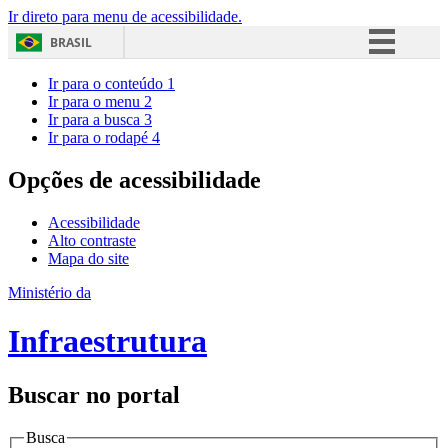
Ir direto para menu de acessibilidade.
BRASIL
Simplifique!
Ir para o conteúdo
1
Ir para o menu
2
Comunica BR
Ir para a busca
3
Ir para o rodapé
4
Participe
Acesso à informação
Opções de acessibilidade
Legislação
Acessibilidade
Canais
Alto contraste
Mapa do site
Ministério da
Infraestrutura
Buscar no portal
Busca